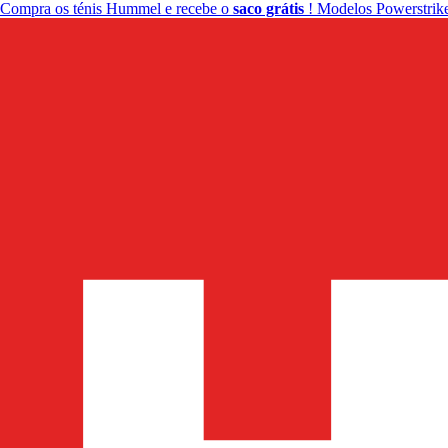
Compra os ténis Hummel e recebe o
saco grátis
! Modelos Powerstrike