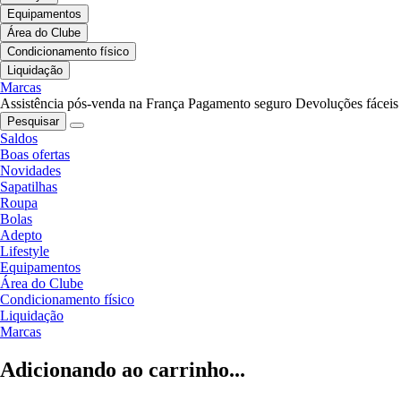
Equipamentos
Área do Clube
Condicionamento físico
Liquidação
Marcas
Assistência pós-venda na França
Pagamento seguro
Devoluções fáceis
Pesquisar
Saldos
Boas ofertas
Novidades
Sapatilhas
Roupa
Bolas
Adepto
Lifestyle
Equipamentos
Área do Clube
Condicionamento físico
Liquidação
Marcas
Adicionando ao carrinho...