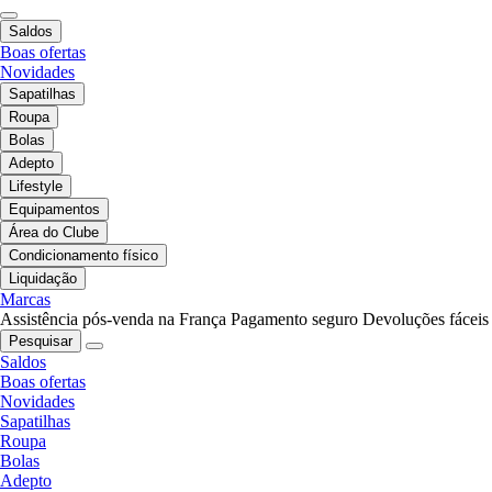
Saldos
Boas ofertas
Novidades
Sapatilhas
Roupa
Bolas
Adepto
Lifestyle
Equipamentos
Área do Clube
Condicionamento físico
Liquidação
Marcas
Assistência pós-venda na França
Pagamento seguro
Devoluções fáceis
Pesquisar
Saldos
Boas ofertas
Novidades
Sapatilhas
Roupa
Bolas
Adepto