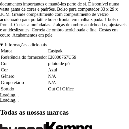
documentos importantes e mantê-los perto de si. Disponível numa
vasta gama de cores e padrões. Bolso para computador 33 x 29 x
3CM. Grande compartimento com compartimento de velcro
acolchoado para portátil e bolso frontal em malha zipada. 1 bolso
frontal. Costas almofadadas. 2 alças de ombro acolchoadas, ajustáveis
e antideslizantes. Correia de ombro acolchoada e fina. Costas em
couro. Acabamentos em pele
Informações adicionais
Marca
Eastpak
Referência do fornecedor
EK000767U59
Cor
piloto de pó
Cor
Azul
Género
N/A
Grupo etário
N/A
Sortido
Out Of Office
Loading...
Loading...
Todas as nossas marcas