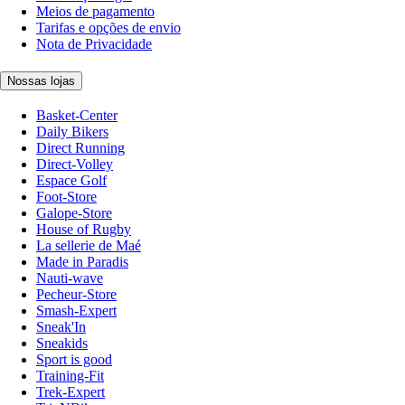
Meios de pagamento
Tarifas e opções de envio
Nota de Privacidade
Nossas lojas
Basket-Center
Daily Bikers
Direct Running
Direct-Volley
Espace Golf
Foot-Store
Galope-Store
House of Rugby
La sellerie de Maé
Made in Paradis
Nauti-wave
Pecheur-Store
Smash-Expert
Sneak'In
Sneakids
Sport is good
Training-Fit
Trek-Expert