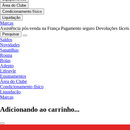
Área do Clube
Condicionamento físico
Liquidação
Marcas
Assistência pós-venda na França
Pagamento seguro
Devoluções fáceis
Pesquisar
Saldos
Novidades
Sapatilhas
Roupa
Bolas
Adepto
Lifestyle
Equipamentos
Área do Clube
Condicionamento físico
Liquidação
Marcas
Adicionando ao carrinho...