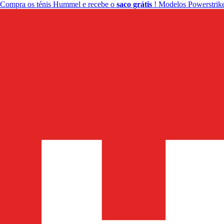
Compra os ténis Hummel e recebe o
saco grátis
! Modelos Powerstrike