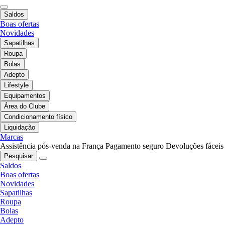
Saldos
Boas ofertas
Novidades
Sapatilhas
Roupa
Bolas
Adepto
Lifestyle
Equipamentos
Área do Clube
Condicionamento físico
Liquidação
Marcas
Assistência pós-venda na França
Pagamento seguro
Devoluções fáceis
Pesquisar
Saldos
Boas ofertas
Novidades
Sapatilhas
Roupa
Bolas
Adepto