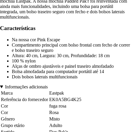
mochila Eastpak. A nossa mochila Padded Pak'r foi reinventada com
ainda mais funcionalidades, incluindo uma bolsa para portátil
integrada, um bolso traseiro seguro com fecho e dois bolsos laterais
multifuncionais.
Características
Na nossa cor Pink Escape
Compartimento principal com bolso frontal com fecho de correr
e bolso traseiro seguro
Altura: 40 cm, Largura: 30 cm, Profundidade: 18 cm
100 % nylon
Alças de ombro ajustáveis e painel traseiro almofadado
Bolsa almofadada para computador portátil até 14
Dois bolsos laterais multifuncionais
Informações adicionais
Marca
Eastpak
Referência do fornecedor
EK0A5BG4K25
Cor
fuga rosa
Cor
Rosa
Género
Misto
Grupo etário
Adulto
Sortido
Day Pak'r