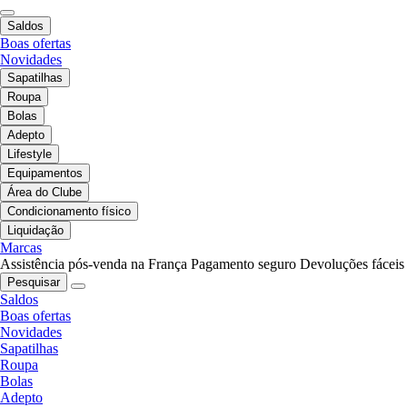
Saldos
Boas ofertas
Novidades
Sapatilhas
Roupa
Bolas
Adepto
Lifestyle
Equipamentos
Área do Clube
Condicionamento físico
Liquidação
Marcas
Assistência pós-venda na França
Pagamento seguro
Devoluções fáceis
Pesquisar
Saldos
Boas ofertas
Novidades
Sapatilhas
Roupa
Bolas
Adepto