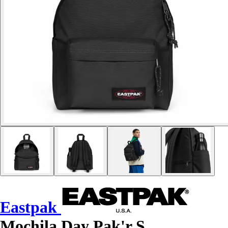
Eastpak
Mochila Day Pak'r S