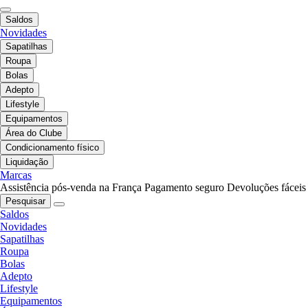
Saldos
Novidades
Sapatilhas
Roupa
Bolas
Adepto
Lifestyle
Equipamentos
Área do Clube
Condicionamento físico
Liquidação
Marcas
Assistência pós-venda na França
Pagamento seguro
Devoluções fáceis
Pesquisar
Saldos
Novidades
Sapatilhas
Roupa
Bolas
Adepto
Lifestyle
Equipamentos