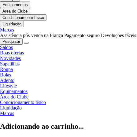
Equipamentos
Área do Clube
Condicionamento físico
Liquidação
Marcas
Assistência pós-venda na França
Pagamento seguro
Devoluções fáceis
Pesquisar
Saldos
Boas ofertas
Novidades
Sapatilhas
Roupa
Bolas
Adepto
Lifestyle
Equipamentos
Área do Clube
Condicionamento físico
Liquidação
Marcas
Adicionando ao carrinho...