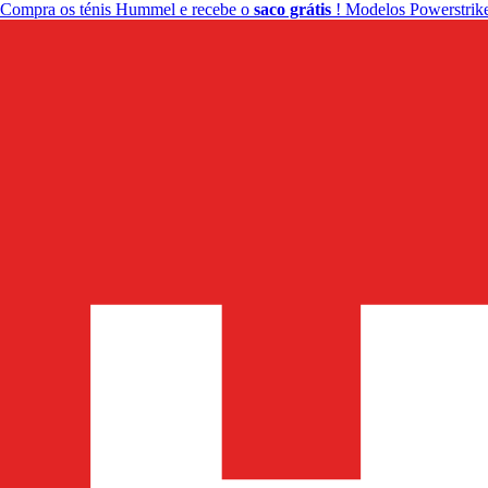
Compra os ténis Hummel e recebe o
saco grátis
! Modelos Powerstrike