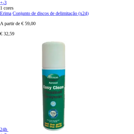
+-3
1 cores
Erima
Conjunto de discos de delimitação (x24)
A partir de
€ 59,00
€ 32,59
24h