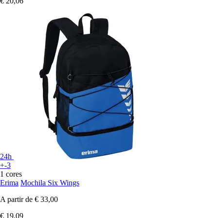
€ 20,06
24h
+-3
1 cores
Erima
Mochila Six Wings
A partir de
€ 33,00
€ 19,09