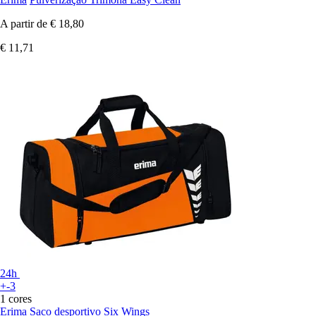
A partir de
€ 18,80
€ 11,71
24h
+-3
1 cores
Erima
Saco desportivo Six Wings