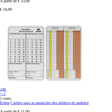
A partir de
€ 33,00
€ 19,09
24h
+-3
1 cores
Erima
Cartões para as anotações dos árbitros de andebol
A partir de
€ 11,00