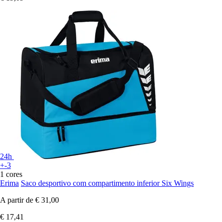
24h
+-3
1 cores
Erima
Saco desportivo com compartimento inferior Six Wings
A partir de
€ 31,00
€ 17,41