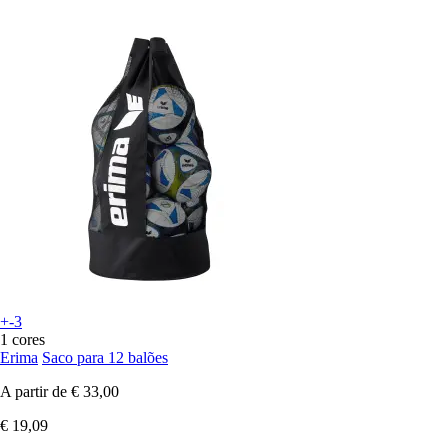
+-3
1 cores
Erima
Saco para 12 balões
A partir de
€ 33,00
€ 19,09