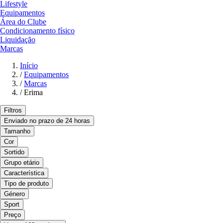
Lifestyle
Equipamentos
Área do Clube
Condicionamento físico
Liquidação
Marcas
Início
/
Equipamentos
/
Marcas
/
Erima
Filtros
Enviado no prazo de 24 horas
Tamanho
Cor
Sortido
Grupo etário
Característica
Tipo de produto
Género
Sport
Preço