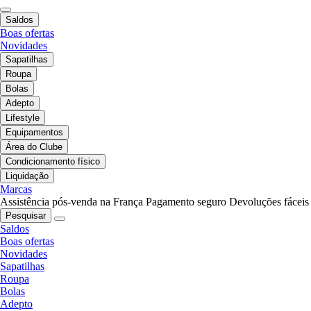
Saldos
Boas ofertas
Novidades
Sapatilhas
Roupa
Bolas
Adepto
Lifestyle
Equipamentos
Área do Clube
Condicionamento físico
Liquidação
Marcas
Assistência pós-venda na França
Pagamento seguro
Devoluções fáceis
Pesquisar
Saldos
Boas ofertas
Novidades
Sapatilhas
Roupa
Bolas
Adepto