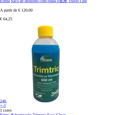
Erima
Saco de desporto com rodas e底座 Travel Line
A partir de
€ 120,00
€ 64,25
24h
+-3
1 cores
Erima
Pulverização Trimona Easy Clean