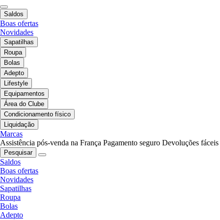
Saldos
Boas ofertas
Novidades
Sapatilhas
Roupa
Bolas
Adepto
Lifestyle
Equipamentos
Área do Clube
Condicionamento físico
Liquidação
Marcas
Assistência pós-venda na França
Pagamento seguro
Devoluções fáceis
Pesquisar
Saldos
Boas ofertas
Novidades
Sapatilhas
Roupa
Bolas
Adepto