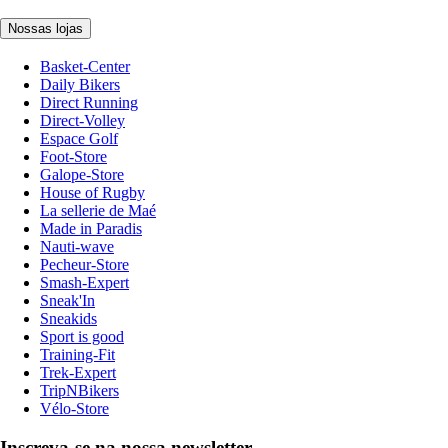
Nossas lojas
Basket-Center
Daily Bikers
Direct Running
Direct-Volley
Espace Golf
Foot-Store
Galope-Store
House of Rugby
La sellerie de Maé
Made in Paradis
Nauti-wave
Pecheur-Store
Smash-Expert
Sneak'In
Sneakids
Sport is good
Training-Fit
Trek-Expert
TripNBikers
Vélo-Store
Inscreva-se na nossa newsletter