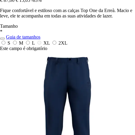
€ 87,00
€ 15,05
-83%
Fique confortável e estiloso com as calças Top One da Erreà. Macio e
leve, ele te acompanha em todas as suas atividades de lazer.
Tamanho
*
Guia de tamanhos
S
M
L
XL
2XL
Este campo é obrigatório