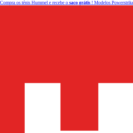
Compra os ténis Hummel e recebe o
saco grátis
! Modelos Powerstrike