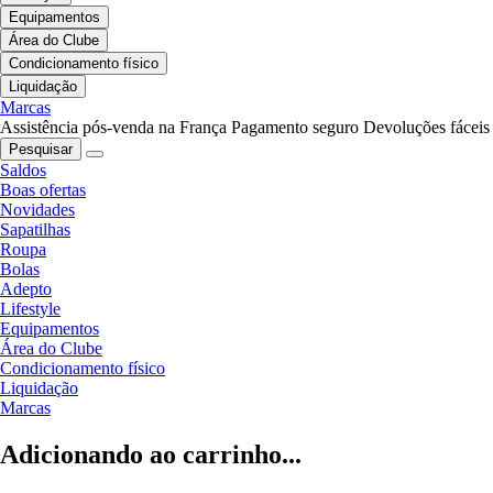
Equipamentos
Área do Clube
Condicionamento físico
Liquidação
Marcas
Assistência pós-venda na França
Pagamento seguro
Devoluções fáceis
Pesquisar
Saldos
Boas ofertas
Novidades
Sapatilhas
Roupa
Bolas
Adepto
Lifestyle
Equipamentos
Área do Clube
Condicionamento físico
Liquidação
Marcas
Adicionando ao carrinho...