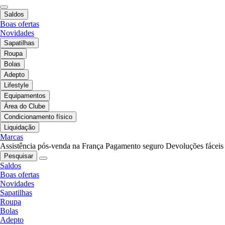
Saldos
Boas ofertas
Novidades
Sapatilhas
Roupa
Bolas
Adepto
Lifestyle
Equipamentos
Área do Clube
Condicionamento físico
Liquidação
Marcas
Assistência pós-venda na França
Pagamento seguro
Devoluções fáceis
Pesquisar
Saldos
Boas ofertas
Novidades
Sapatilhas
Roupa
Bolas
Adepto