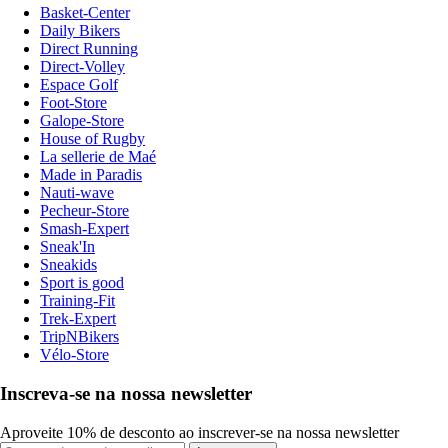
Basket-Center
Daily Bikers
Direct Running
Direct-Volley
Espace Golf
Foot-Store
Galope-Store
House of Rugby
La sellerie de Maé
Made in Paradis
Nauti-wave
Pecheur-Store
Smash-Expert
Sneak'In
Sneakids
Sport is good
Training-Fit
Trek-Expert
TripNBikers
Vélo-Store
Inscreva-se na nossa newsletter
Aproveite 10% de desconto ao inscrever-se na nossa newsletter