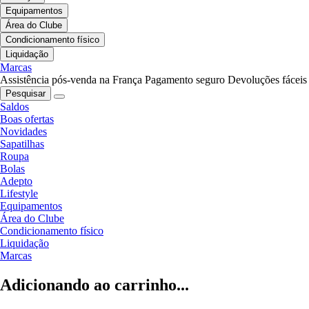
Equipamentos
Área do Clube
Condicionamento físico
Liquidação
Marcas
Assistência pós-venda na França
Pagamento seguro
Devoluções fáceis
Pesquisar
Saldos
Boas ofertas
Novidades
Sapatilhas
Roupa
Bolas
Adepto
Lifestyle
Equipamentos
Área do Clube
Condicionamento físico
Liquidação
Marcas
Adicionando ao carrinho...