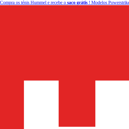
Compra os ténis Hummel e recebe o
saco grátis
! Modelos Powerstrike