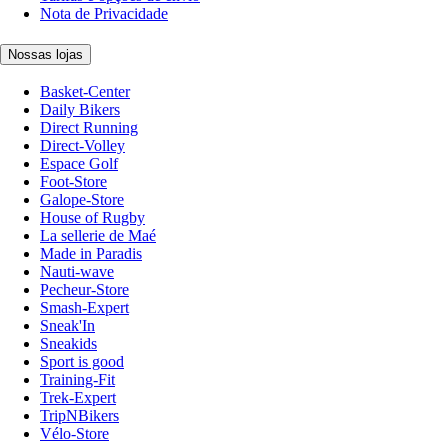
Nota de Privacidade
Nossas lojas
Basket-Center
Daily Bikers
Direct Running
Direct-Volley
Espace Golf
Foot-Store
Galope-Store
House of Rugby
La sellerie de Maé
Made in Paradis
Nauti-wave
Pecheur-Store
Smash-Expert
Sneak'In
Sneakids
Sport is good
Training-Fit
Trek-Expert
TripNBikers
Vélo-Store