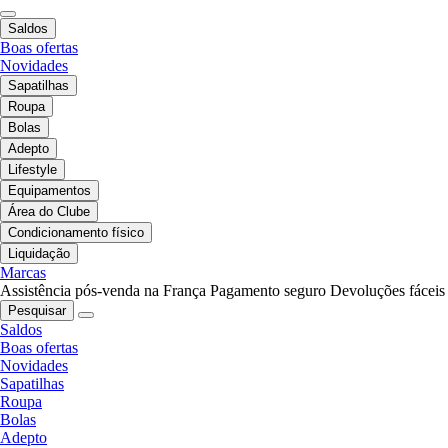
Saldos
Boas ofertas
Novidades
Sapatilhas
Roupa
Bolas
Adepto
Lifestyle
Equipamentos
Área do Clube
Condicionamento físico
Liquidação
Marcas
Assistência pós-venda na França
Pagamento seguro
Devoluções fáceis
Pesquisar
Saldos
Boas ofertas
Novidades
Sapatilhas
Roupa
Bolas
Adepto