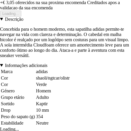
+€ 3,05
oferecidos na sua proxima encomenda
Creditados apos a
validacao da sua encomenda
Loading...
Descrição
Concebida para o homem moderno, esta sapatilha adidas permite-te
navegar na vida com clareza e determinação. O cabedal em malha
bicolor é realçado por um logótipo sem costuras para um visual limpo.
A sola intermédia Cloudfoam oferece um amortecimento leve para um
conforto ótimo ao longo do dia. Ataca-a e parte à aventura com esta
sneaker versátil.
Informações adicionais
Marca
adidas
Cor
shaoli/ngtcar/olistr
Cor
Verde
Género
Homem
Grupo etário
Adulto
Sortido
Kaptir
Drop
10 mm
Peso do sapato (g)
354
Estabilidade
Neutre
Loading...