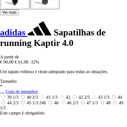
Ver mais
adidas
Sapatilhas de
running Kaptir 4.0
A partir de
€ 90,00
€ 61,08
-32%
Um sapato estiloso e clean adequado para todas as situações.
Tamanho
*
Guia de tamanhos
39 1/3
40 2/3
41 1/3
42
42 2/3
43 1/3
44
44 2/3
45 1/3
24h
46
46 2/3
47 1/3
48
49
1/3
Este campo é obrigatório