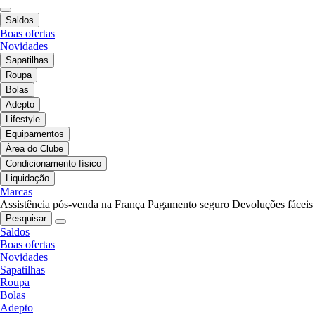
Saldos
Boas ofertas
Novidades
Sapatilhas
Roupa
Bolas
Adepto
Lifestyle
Equipamentos
Área do Clube
Condicionamento físico
Liquidação
Marcas
Assistência pós-venda na França
Pagamento seguro
Devoluções fáceis
Pesquisar
Saldos
Boas ofertas
Novidades
Sapatilhas
Roupa
Bolas
Adepto