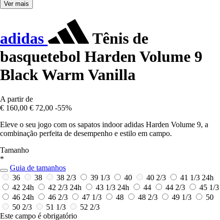
Ver mais
adidas
Tênis de
basquetebol Harden Volume 9
Black Warm Vanilla
A partir de
€ 160,00
€ 72,00
-55%
Eleve o seu jogo com os sapatos indoor adidas Harden Volume 9, a
combinação perfeita de desempenho e estilo em campo.
Tamanho
*
Guia de tamanhos
36
38
38 2/3
39 1/3
40
40 2/3
41 1/3
24h
42
24h
42 2/3
24h
43 1/3
24h
44
44 2/3
45 1/3
46
24h
46 2/3
47 1/3
48
48 2/3
49 1/3
50
50 2/3
51 1/3
52 2/3
Este campo é obrigatório