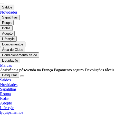
Saldos
Novidades
Sapatilhas
Roupa
Bolas
Adepto
Lifestyle
Equipamentos
Área do Clube
Condicionamento físico
Liquidação
Marcas
Assistência pós-venda na França
Pagamento seguro
Devoluções fáceis
Pesquisar
Saldos
Novidades
Sapatilhas
Roupa
Bolas
Adepto
Lifestyle
Equipamentos