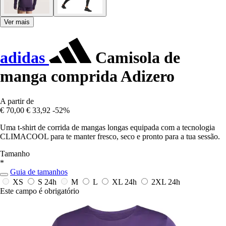
Ver mais
adidas
Camisola de
manga comprida Adizero
A partir de
€ 70,00
€ 33,92
-52%
Uma t-shirt de corrida de mangas longas equipada com a tecnologia
CLIMACOOL para te manter fresco, seco e pronto para a tua sessão.
Tamanho
*
Guia de tamanhos
XS
S
24h
M
L
XL
24h
2XL
24h
Este campo é obrigatório