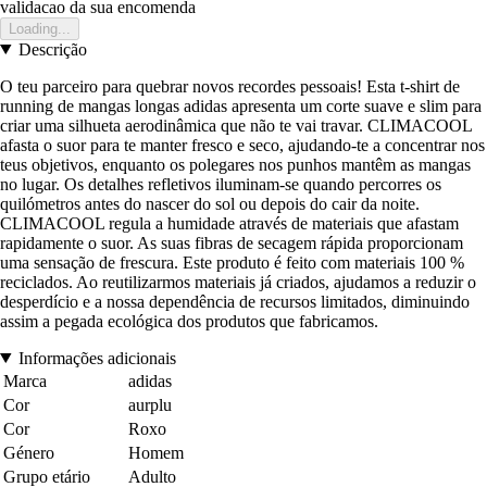
validacao da sua encomenda
Loading...
Descrição
O teu parceiro para quebrar novos recordes pessoais! Esta t-shirt de
running de mangas longas adidas apresenta um corte suave e slim para
criar uma silhueta aerodinâmica que não te vai travar. CLIMACOOL
afasta o suor para te manter fresco e seco, ajudando-te a concentrar nos
teus objetivos, enquanto os polegares nos punhos mantêm as mangas
no lugar. Os detalhes refletivos iluminam-se quando percorres os
quilómetros antes do nascer do sol ou depois do cair da noite.
CLIMACOOL regula a humidade através de materiais que afastam
rapidamente o suor. As suas fibras de secagem rápida proporcionam
uma sensação de frescura. Este produto é feito com materiais 100 %
reciclados. Ao reutilizarmos materiais já criados, ajudamos a reduzir o
desperdício e a nossa dependência de recursos limitados, diminuindo
assim a pegada ecológica dos produtos que fabricamos.
Informações adicionais
Marca
adidas
Cor
aurplu
Cor
Roxo
Género
Homem
Grupo etário
Adulto