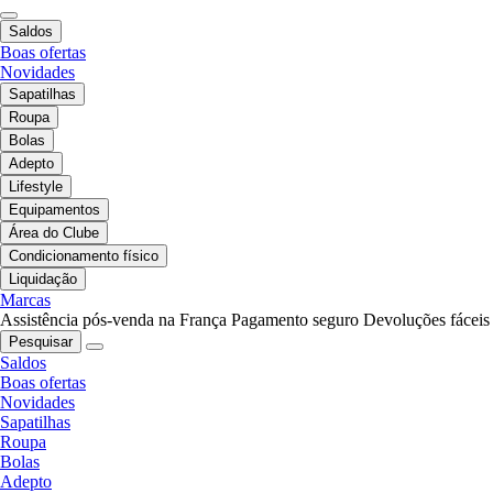
Saldos
Boas ofertas
Novidades
Sapatilhas
Roupa
Bolas
Adepto
Lifestyle
Equipamentos
Área do Clube
Condicionamento físico
Liquidação
Marcas
Assistência pós-venda na França
Pagamento seguro
Devoluções fáceis
Pesquisar
Saldos
Boas ofertas
Novidades
Sapatilhas
Roupa
Bolas
Adepto