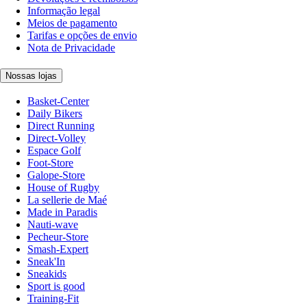
Informação legal
Meios de pagamento
Tarifas e opções de envio
Nota de Privacidade
Nossas lojas
Basket-Center
Daily Bikers
Direct Running
Direct-Volley
Espace Golf
Foot-Store
Galope-Store
House of Rugby
La sellerie de Maé
Made in Paradis
Nauti-wave
Pecheur-Store
Smash-Expert
Sneak'In
Sneakids
Sport is good
Training-Fit