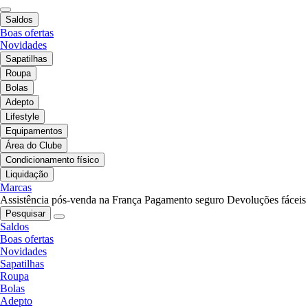
Saldos
Boas ofertas
Novidades
Sapatilhas
Roupa
Bolas
Adepto
Lifestyle
Equipamentos
Área do Clube
Condicionamento físico
Liquidação
Marcas
Assistência pós-venda na França
Pagamento seguro
Devoluções fáceis
Pesquisar
Saldos
Boas ofertas
Novidades
Sapatilhas
Roupa
Bolas
Adepto