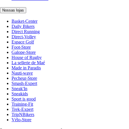
Nossas lojas
Basket-Center
Daily Bikers
Direct Running
Direct-Volley
Espace Golf
Foot-Store
Galope-Store
House of Rugby
La sellerie de Maé
Made in Paradis
Nauti-wave
Pecheur-Store
Smash-Expert
Sneak'In
Sneakids
Sport is good
Training-Fit
Trek-Expert
TripNBikers
Vélo-Store