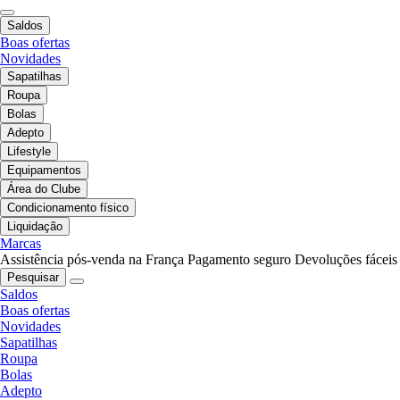
Saldos
Boas ofertas
Novidades
Sapatilhas
Roupa
Bolas
Adepto
Lifestyle
Equipamentos
Área do Clube
Condicionamento físico
Liquidação
Marcas
Assistência pós-venda na França
Pagamento seguro
Devoluções fáceis
Pesquisar
Saldos
Boas ofertas
Novidades
Sapatilhas
Roupa
Bolas
Adepto