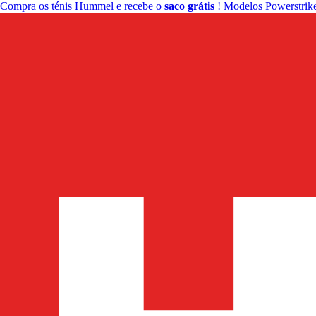
Compra os ténis Hummel e recebe o
saco grátis
! Modelos Powerstrike