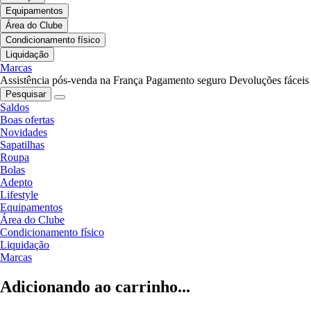
Equipamentos
Área do Clube
Condicionamento físico
Liquidação
Marcas
Assistência pós-venda na França
Pagamento seguro
Devoluções fáceis
Pesquisar
Saldos
Boas ofertas
Novidades
Sapatilhas
Roupa
Bolas
Adepto
Lifestyle
Equipamentos
Área do Clube
Condicionamento físico
Liquidação
Marcas
Adicionando ao carrinho...