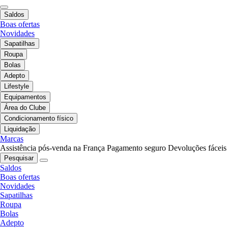
Saldos
Boas ofertas
Novidades
Sapatilhas
Roupa
Bolas
Adepto
Lifestyle
Equipamentos
Área do Clube
Condicionamento físico
Liquidação
Marcas
Assistência pós-venda na França
Pagamento seguro
Devoluções fáceis
Pesquisar
Saldos
Boas ofertas
Novidades
Sapatilhas
Roupa
Bolas
Adepto