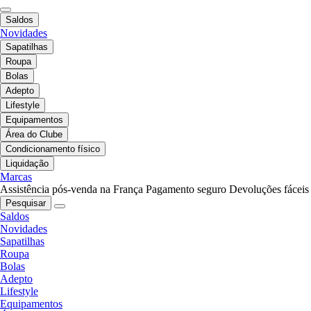
Saldos
Novidades
Sapatilhas
Roupa
Bolas
Adepto
Lifestyle
Equipamentos
Área do Clube
Condicionamento físico
Liquidação
Marcas
Assistência pós-venda na França
Pagamento seguro
Devoluções fáceis
Pesquisar
Saldos
Novidades
Sapatilhas
Roupa
Bolas
Adepto
Lifestyle
Equipamentos