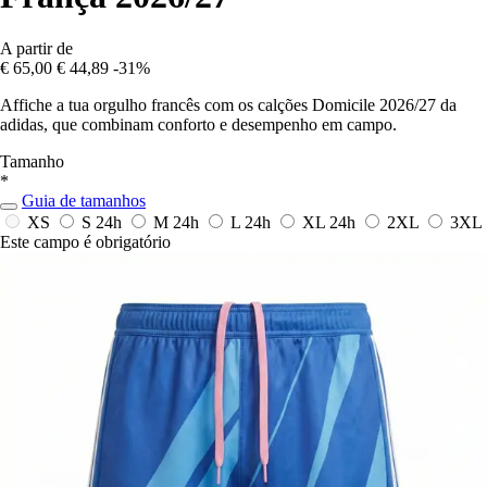
A partir de
€ 65,00
€ 44,89
-31%
Affiche a tua orgulho francês com os calções Domicile 2026/27 da
adidas, que combinam conforto e desempenho em campo.
Tamanho
*
Guia de tamanhos
XS
S
24h
M
24h
L
24h
XL
24h
2XL
3XL
Este campo é obrigatório