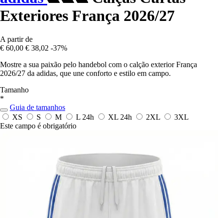
Exteriores França 2026/27
A partir de
€ 60,00
€ 38,02
-37%
Mostre a sua paixão pelo handebol com o calção exterior França
2026/27 da adidas, que une conforto e estilo em campo.
Tamanho
*
Guia de tamanhos
XS
S
M
L
24h
XL
24h
2XL
3XL
Este campo é obrigatório