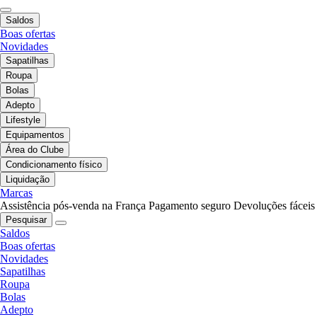
Saldos
Boas ofertas
Novidades
Sapatilhas
Roupa
Bolas
Adepto
Lifestyle
Equipamentos
Área do Clube
Condicionamento físico
Liquidação
Marcas
Assistência pós-venda na França
Pagamento seguro
Devoluções fáceis
Pesquisar
Saldos
Boas ofertas
Novidades
Sapatilhas
Roupa
Bolas
Adepto