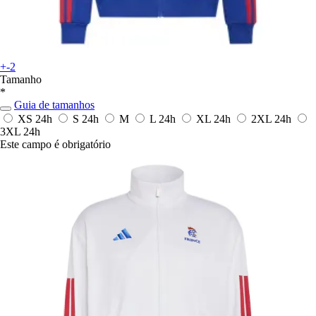
+-2
Tamanho
*
Guia de tamanhos
XS
24h
S
24h
M
L
24h
XL
24h
2XL
24h
3XL
24h
Este campo é obrigatório