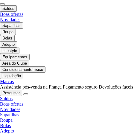
Saldos
Boas ofertas
Novidades
Sapatilhas
Roupa
Bolas
Adepto
Lifestyle
Equipamentos
Área do Clube
Condicionamento físico
Liquidação
Marcas
Assistência pós-venda na França
Pagamento seguro
Devoluções fáceis
Pesquisar
Saldos
Boas ofertas
Novidades
Sapatilhas
Roupa
Bolas
Adepto