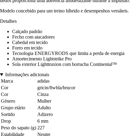
dedos proporciona uma aderência antideslizante durante a impulsão.
Modelo concebido para um treino híbrido e desempenhos versáteis.
Detalhes
Calçado padrão
Fecho com atacadores
Cabedal em tecido
Forro em tecido
Tecnologia ENERGYRODS que limita a perda de energia
Amortecimento Lightstrike Pro
Sola exterior Lighttraxion com borracha Continental™
Informações adicionais
Marca
adidas
Cor
gricin/ftwbla/brucor
Cor
Cinza
Género
Mulher
Grupo etário
Adulto
Sortido
Adizero
Drop
6 mm
Peso do sapato (g)
227
Estabilidade
Neutre