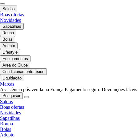
Saldos
Boas ofertas
Novidades
Sapatilhas
Roupa
Bolas
Adepto
Lifestyle
Equipamentos
Área do Clube
Condicionamento físico
Liquidação
Marcas
Assistência pós-venda na França
Pagamento seguro
Devoluções fáceis
Pesquisar
Saldos
Boas ofertas
Novidades
Sapatilhas
Roupa
Bolas
Adepto