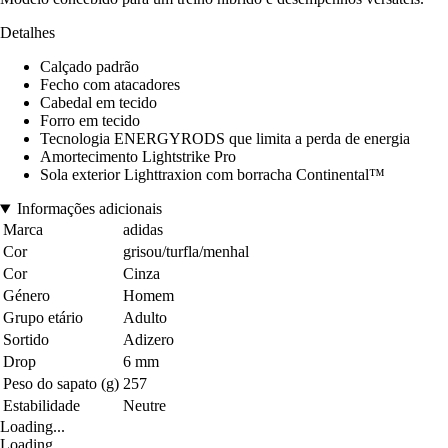
Detalhes
Calçado padrão
Fecho com atacadores
Cabedal em tecido
Forro em tecido
Tecnologia ENERGYRODS que limita a perda de energia
Amortecimento Lightstrike Pro
Sola exterior Lighttraxion com borracha Continental™
Informações adicionais
Marca
adidas
Cor
grisou/turfla/menhal
Cor
Cinza
Género
Homem
Grupo etário
Adulto
Sortido
Adizero
Drop
6 mm
Peso do sapato (g)
257
Estabilidade
Neutre
Loading...
Loading...