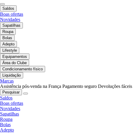
Saldos
Boas ofertas
Novidades
Sapatilhas
Roupa
Bolas
Adepto
Lifestyle
Equipamentos
Área do Clube
Condicionamento físico
Liquidação
Marcas
Assistência pós-venda na França
Pagamento seguro
Devoluções fáceis
Pesquisar
Saldos
Boas ofertas
Novidades
Sapatilhas
Roupa
Bolas
Adepto