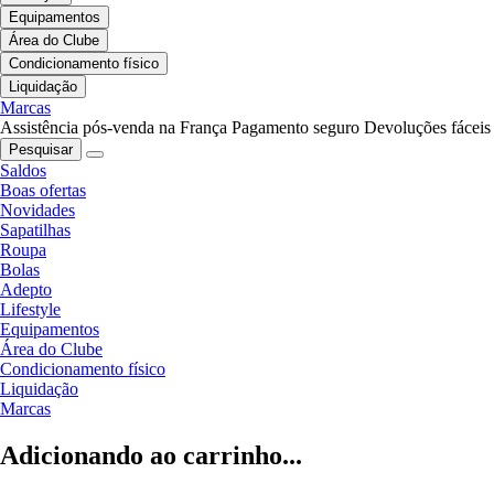
Equipamentos
Área do Clube
Condicionamento físico
Liquidação
Marcas
Assistência pós-venda na França
Pagamento seguro
Devoluções fáceis
Pesquisar
Saldos
Boas ofertas
Novidades
Sapatilhas
Roupa
Bolas
Adepto
Lifestyle
Equipamentos
Área do Clube
Condicionamento físico
Liquidação
Marcas
Adicionando ao carrinho...