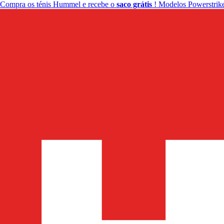
Compra os ténis Hummel e recebe o
saco grátis
! Modelos Powerstrike