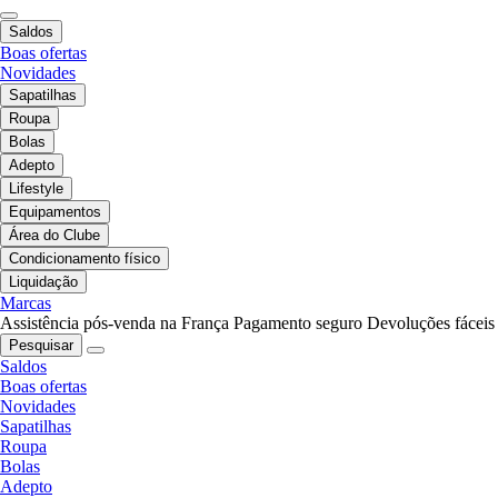
Saldos
Boas ofertas
Novidades
Sapatilhas
Roupa
Bolas
Adepto
Lifestyle
Equipamentos
Área do Clube
Condicionamento físico
Liquidação
Marcas
Assistência pós-venda na França
Pagamento seguro
Devoluções fáceis
Pesquisar
Saldos
Boas ofertas
Novidades
Sapatilhas
Roupa
Bolas
Adepto