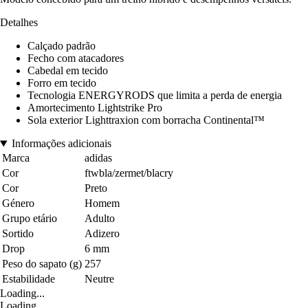
Detalhes
Calçado padrão
Fecho com atacadores
Cabedal em tecido
Forro em tecido
Tecnologia ENERGYRODS que limita a perda de energia
Amortecimento Lightstrike Pro
Sola exterior Lighttraxion com borracha Continental™
Informações adicionais
Marca
adidas
Cor
ftwbla/zermet/blacry
Cor
Preto
Género
Homem
Grupo etário
Adulto
Sortido
Adizero
Drop
6 mm
Peso do sapato (g)
257
Estabilidade
Neutre
Loading...
Loading...