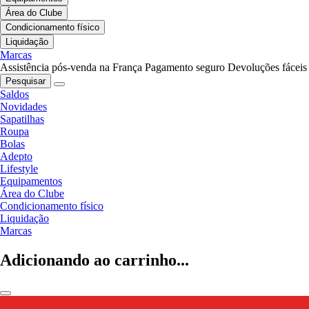
Área do Clube
Condicionamento físico
Liquidação
Marcas
Assistência pós-venda na França
Pagamento seguro
Devoluções fáceis
Pesquisar
Saldos
Novidades
Sapatilhas
Roupa
Bolas
Adepto
Lifestyle
Equipamentos
Área do Clube
Condicionamento físico
Liquidação
Marcas
Adicionando ao carrinho...