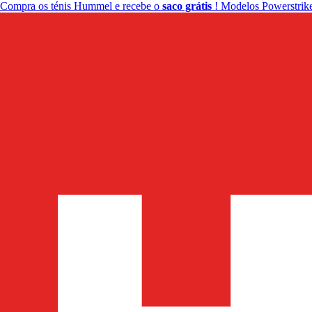
Compra os ténis Hummel e recebe o
saco grátis
! Modelos Powerstrike