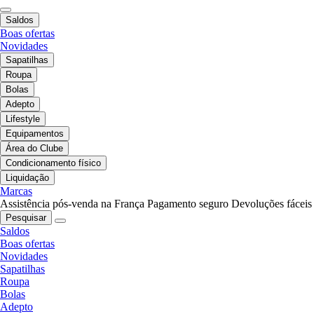
Saldos
Boas ofertas
Novidades
Sapatilhas
Roupa
Bolas
Adepto
Lifestyle
Equipamentos
Área do Clube
Condicionamento físico
Liquidação
Marcas
Assistência pós-venda na França
Pagamento seguro
Devoluções fáceis
Pesquisar
Saldos
Boas ofertas
Novidades
Sapatilhas
Roupa
Bolas
Adepto