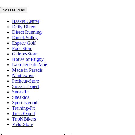
Nossas lojas
Basket-Center
Daily Bikers
Direct Running
Direct-Volley
Espace Golf
Foot-Store
Galope-Store
House of Rugby
La sellerie de Maé
Made in Paradis
Nauti-wave
Pecheur-Store
Smash-Expert
Sneak'In
Sneakids
Sport is good
Training-Fit
Trek-Expert
TripNBikers
Vélo-Store