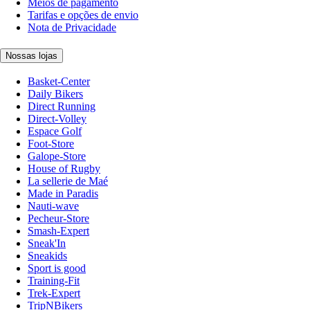
Meios de pagamento
Tarifas e opções de envio
Nota de Privacidade
Nossas lojas
Basket-Center
Daily Bikers
Direct Running
Direct-Volley
Espace Golf
Foot-Store
Galope-Store
House of Rugby
La sellerie de Maé
Made in Paradis
Nauti-wave
Pecheur-Store
Smash-Expert
Sneak'In
Sneakids
Sport is good
Training-Fit
Trek-Expert
TripNBikers