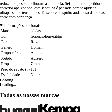
reduzem o peso e melhoram a aderência. Seja tu um competidor ou um
corredor apaixonado, este sapatilha é pensada para te ajudar a
ultrapassar os teus limites. Descobre o espírito audacioso da adidas e
corre com confiança.
Informações adicionais
Marca
adidas
Cor
fropur/solpur/eqtgrn
Cor
Roxo
Género
Homem
Grupo etário
Adulto
Sortido
Adizero
Drop
7 mm
Peso do sapato (g)
181
Estabilidade
Neutre
Loading...
Loading...
Todas as nossas marcas