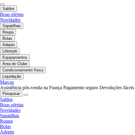
Saldos
Boas ofertas
Novidades
Sapatilhas
Roupa
Bolas
Adepto
Lifestyle
Equipamentos
Área do Clube
Condicionamento físico
Liquidação
Marcas
Assistência pós-venda na França
Pagamento seguro
Devoluções fáceis
Pesquisar
Saldos
Boas ofertas
Novidades
Sapatilhas
Roupa
Bolas
Adepto