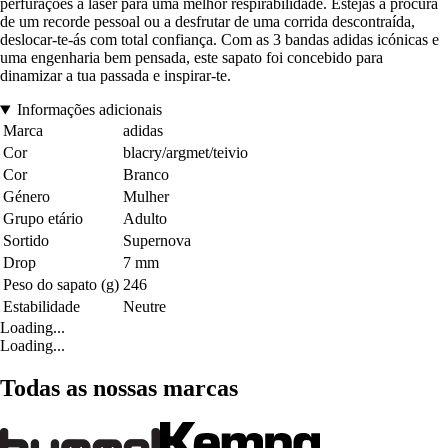
perfurações a laser para uma melhor respirabilidade. Estejas à procura
de um recorde pessoal ou a desfrutar de uma corrida descontraída,
deslocar-te-ás com total confiança. Com as 3 bandas adidas icónicas e
uma engenharia bem pensada, este sapato foi concebido para
dinamizar a tua passada e inspirar-te.
Informações adicionais
Marca
adidas
Cor
blacry/argmet/teivio
Cor
Branco
Género
Mulher
Grupo etário
Adulto
Sortido
Supernova
Drop
7 mm
Peso do sapato (g)
246
Estabilidade
Neutre
Loading...
Loading...
Todas as nossas marcas