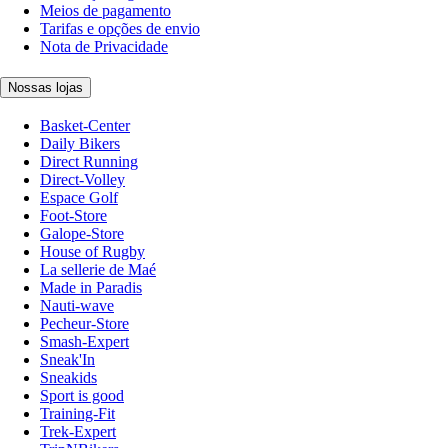
Meios de pagamento
Tarifas e opções de envio
Nota de Privacidade
Nossas lojas
Basket-Center
Daily Bikers
Direct Running
Direct-Volley
Espace Golf
Foot-Store
Galope-Store
House of Rugby
La sellerie de Maé
Made in Paradis
Nauti-wave
Pecheur-Store
Smash-Expert
Sneak'In
Sneakids
Sport is good
Training-Fit
Trek-Expert