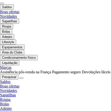
Saldos
Boas ofertas
Novidades
Sapatilhas
Roupa
Bolas
Adepto
Lifestyle
Equipamentos
Área do Clube
Condicionamento físico
Liquidação
Marcas
Assistência pós-venda na França
Pagamento seguro
Devoluções fáceis
Pesquisar
Saldos
Boas ofertas
Novidades
Sapatilhas
Roupa
Bolas
Adepto