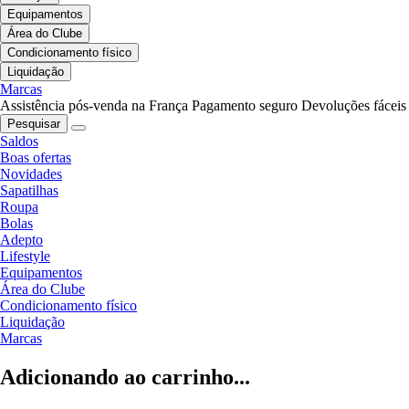
Equipamentos
Área do Clube
Condicionamento físico
Liquidação
Marcas
Assistência pós-venda na França
Pagamento seguro
Devoluções fáceis
Pesquisar
Saldos
Boas ofertas
Novidades
Sapatilhas
Roupa
Bolas
Adepto
Lifestyle
Equipamentos
Área do Clube
Condicionamento físico
Liquidação
Marcas
Adicionando ao carrinho...