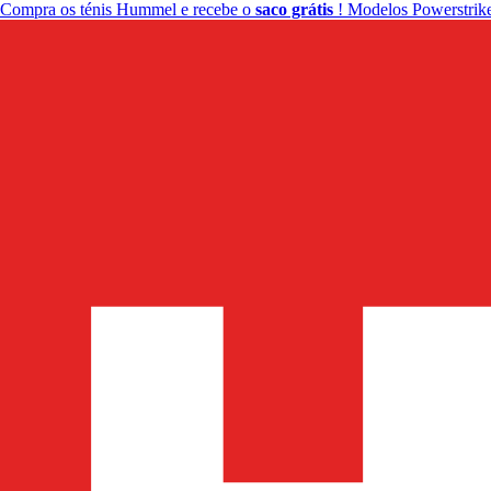
Compra os ténis Hummel e recebe o
saco grátis
! Modelos Powerstrike