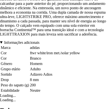
calcanhar para a parte anterior do pé, proporcionando um andamento
dinâmico e eficiente. Na entressola, um novo ponto de ancoragem
melhora a economia na corrida. Uma dupla camada de nossa espuma
ultra-leve, LIGHTSTRIKE PRO, oferece máximo amortecimento e
dinamismo a cada passada, para manter seu nível de energia ao longo
do tempo. O calçado vem equipado com uma sola exterior em
borracha Continental™ para uma transição ideal e com a tecnologia
LIGHTTRAXION para mais leveza sem sacrificar a aderência.
Informações adicionais
Marca
adidas
Cor
ftwr white/iron met./solar yellow
Cor
Branco
Género
Homem
Grupo etário
Adulto
Sortido
Adizero Adios
Drop
8 mm
Peso do sapato (g)
200
Estabilidade
Neutre
Loading...
Loading...