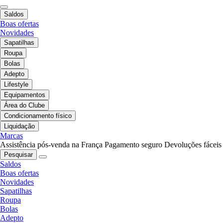
Saldos
Boas ofertas
Novidades
Sapatilhas
Roupa
Bolas
Adepto
Lifestyle
Equipamentos
Área do Clube
Condicionamento físico
Liquidação
Marcas
Assistência pós-venda na França
Pagamento seguro
Devoluções fáceis
Pesquisar
Saldos
Boas ofertas
Novidades
Sapatilhas
Roupa
Bolas
Adepto