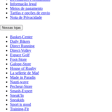
Informação legal
Meios de pagamento
Tarifas e opções de envio
Nota de Privacidade
Nossas lojas
Basket-Center
Daily Bikers
Direct Running
Direct-Volley
Espace Golf
Foot-Store
Galope-Store
House of Rugby
La sellerie de Maé
Made in Paradis
Nauti-wave
Pecheur-Store
Smash-Expert
Sneak'In
Sneakids
Sport is good
Training-Fit