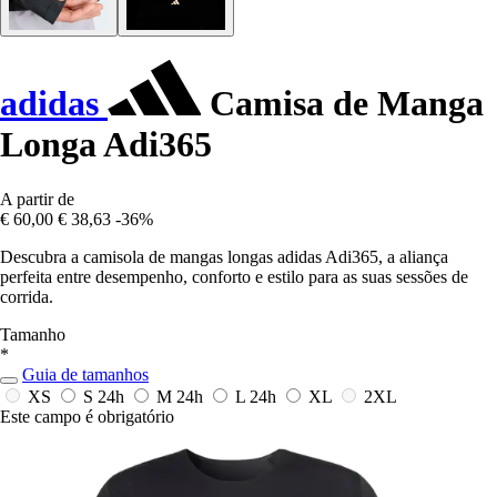
adidas
Camisa de Manga
Longa Adi365
A partir de
€ 60,00
€ 38,63
-36%
Descubra a camisola de mangas longas adidas Adi365, a aliança
perfeita entre desempenho, conforto e estilo para as suas sessões de
corrida.
Tamanho
*
Guia de tamanhos
XS
S
24h
M
24h
L
24h
XL
2XL
Este campo é obrigatório