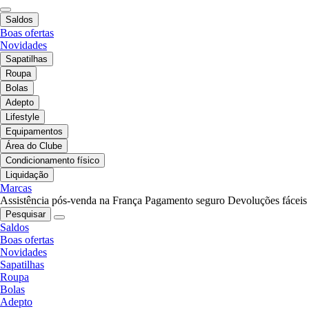
Saldos
Boas ofertas
Novidades
Sapatilhas
Roupa
Bolas
Adepto
Lifestyle
Equipamentos
Área do Clube
Condicionamento físico
Liquidação
Marcas
Assistência pós-venda na França
Pagamento seguro
Devoluções fáceis
Pesquisar
Saldos
Boas ofertas
Novidades
Sapatilhas
Roupa
Bolas
Adepto