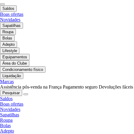
Saldos
Boas ofertas
Novidades
Sapatilhas
Roupa
Bolas
Adepto
Lifestyle
Equipamentos
Área do Clube
Condicionamento físico
Liquidação
Marcas
Assistência pós-venda na França
Pagamento seguro
Devoluções fáceis
Pesquisar
Saldos
Boas ofertas
Novidades
Sapatilhas
Roupa
Bolas
Adepto