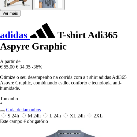
Ver mais
adidas
T-shirt Adi365
Aspyre Graphic
A partir de
€ 55,00
€ 34,95
-36%
Otimize o seu desempenho na corrida com a t-shirt adidas Adi365
Aspyre Graphic, combinando estilo, conforto e tecnologia anti-
humidade.
Tamanho
*
Guia de tamanhos
S
24h
M
24h
L
24h
XL
24h
2XL
Este campo é obrigatório