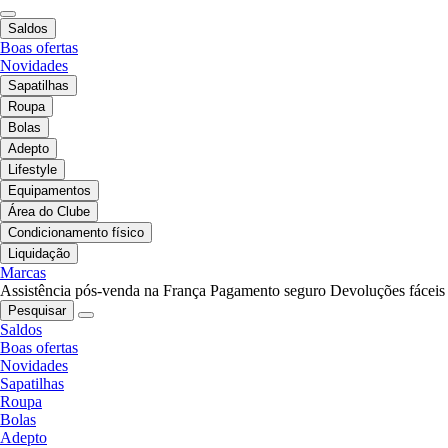
Saldos
Boas ofertas
Novidades
Sapatilhas
Roupa
Bolas
Adepto
Lifestyle
Equipamentos
Área do Clube
Condicionamento físico
Liquidação
Marcas
Assistência pós-venda na França
Pagamento seguro
Devoluções fáceis
Pesquisar
Saldos
Boas ofertas
Novidades
Sapatilhas
Roupa
Bolas
Adepto