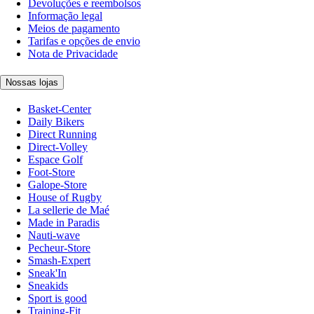
Devoluções e reembolsos
Informação legal
Meios de pagamento
Tarifas e opções de envio
Nota de Privacidade
Nossas lojas
Basket-Center
Daily Bikers
Direct Running
Direct-Volley
Espace Golf
Foot-Store
Galope-Store
House of Rugby
La sellerie de Maé
Made in Paradis
Nauti-wave
Pecheur-Store
Smash-Expert
Sneak'In
Sneakids
Sport is good
Training-Fit