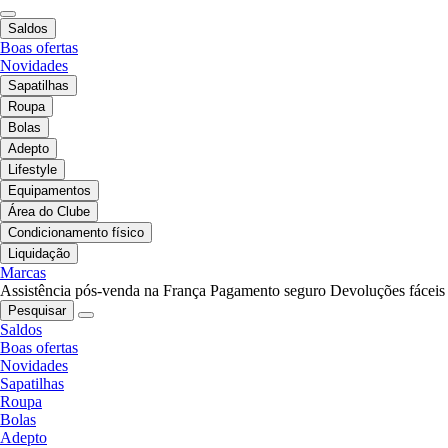
Saldos
Boas ofertas
Novidades
Sapatilhas
Roupa
Bolas
Adepto
Lifestyle
Equipamentos
Área do Clube
Condicionamento físico
Liquidação
Marcas
Assistência pós-venda na França
Pagamento seguro
Devoluções fáceis
Pesquisar
Saldos
Boas ofertas
Novidades
Sapatilhas
Roupa
Bolas
Adepto