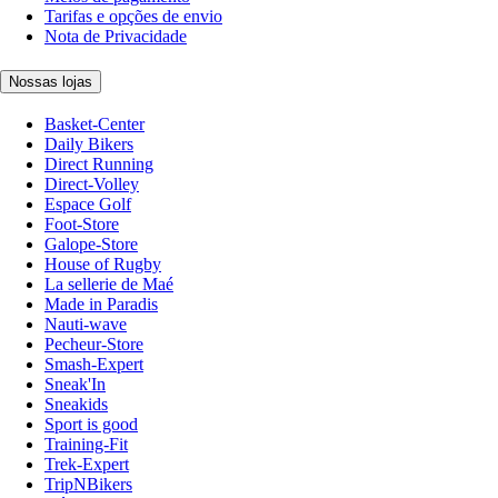
Tarifas e opções de envio
Nota de Privacidade
Nossas lojas
Basket-Center
Daily Bikers
Direct Running
Direct-Volley
Espace Golf
Foot-Store
Galope-Store
House of Rugby
La sellerie de Maé
Made in Paradis
Nauti-wave
Pecheur-Store
Smash-Expert
Sneak'In
Sneakids
Sport is good
Training-Fit
Trek-Expert
TripNBikers