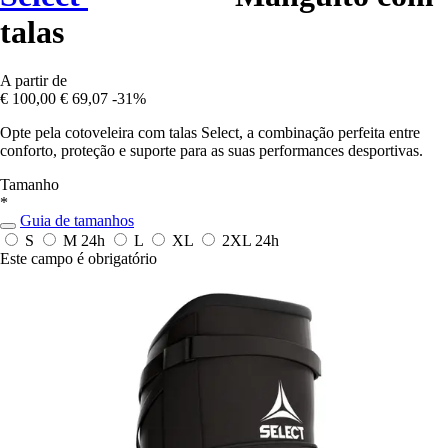
talas
A partir de
€ 100,00
€ 69,07
-31%
Opte pela cotoveleira com talas Select, a combinação perfeita entre
conforto, proteção e suporte para as suas performances desportivas.
Tamanho
*
Guia de tamanhos
S
M
24h
L
XL
2XL
24h
Este campo é obrigatório