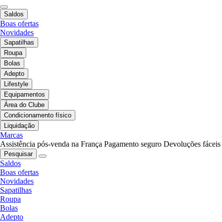
Saldos
Boas ofertas
Novidades
Sapatilhas
Roupa
Bolas
Adepto
Lifestyle
Equipamentos
Área do Clube
Condicionamento físico
Liquidação
Marcas
Assistência pós-venda na França
Pagamento seguro
Devoluções fáceis
Pesquisar
Saldos
Boas ofertas
Novidades
Sapatilhas
Roupa
Bolas
Adepto