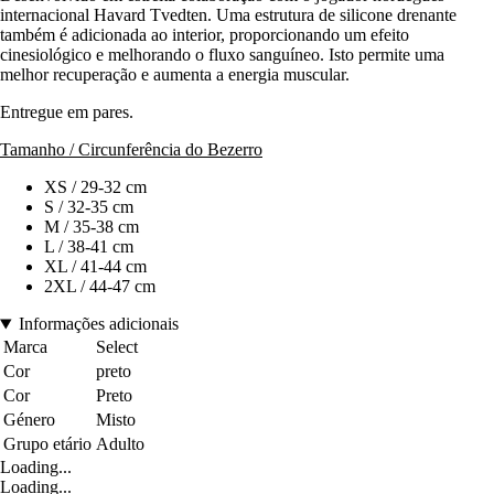
internacional Havard Tvedten. Uma estrutura de silicone drenante
também é adicionada ao interior, proporcionando um efeito
cinesiológico e melhorando o fluxo sanguíneo. Isto permite uma
melhor recuperação e aumenta a energia muscular.
Entregue em pares.
Tamanho / Circunferência do Bezerro
XS / 29-32 cm
S / 32-35 cm
M / 35-38 cm
L / 38-41 cm
XL / 41-44 cm
2XL / 44-47 cm
Informações adicionais
Marca
Select
Cor
preto
Cor
Preto
Género
Misto
Grupo etário
Adulto
Loading...
Loading...