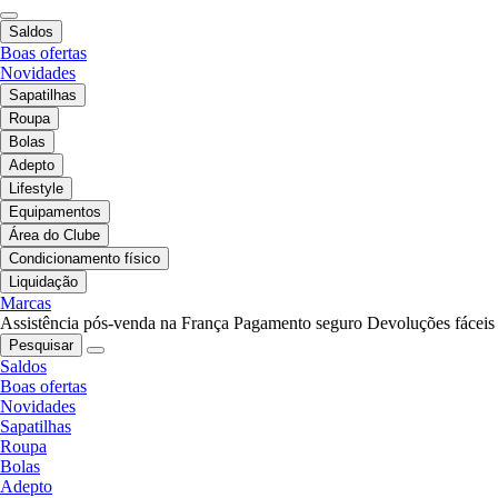
Saldos
Boas ofertas
Novidades
Sapatilhas
Roupa
Bolas
Adepto
Lifestyle
Equipamentos
Área do Clube
Condicionamento físico
Liquidação
Marcas
Assistência pós-venda na França
Pagamento seguro
Devoluções fáceis
Pesquisar
Saldos
Boas ofertas
Novidades
Sapatilhas
Roupa
Bolas
Adepto