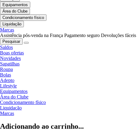
Equipamentos
Área do Clube
Condicionamento físico
Liquidação
Marcas
Assistência pós-venda na França
Pagamento seguro
Devoluções fáceis
Pesquisar
Saldos
Boas ofertas
Novidades
Sapatilhas
Roupa
Bolas
Adepto
Lifestyle
Equipamentos
Área do Clube
Condicionamento físico
Liquidação
Marcas
Adicionando ao carrinho...