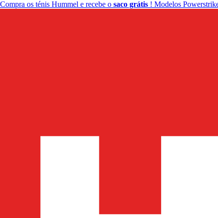
Compra os ténis Hummel e recebe o
saco grátis
! Modelos Powerstrike