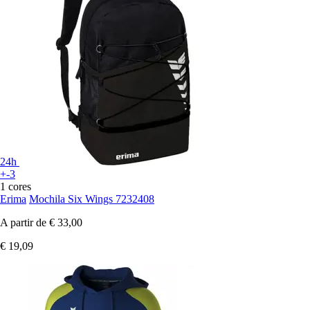
24h
+-3
1 cores
Erima
Mochila Six Wings 7232408
A partir de
€ 33,00
€ 19,09