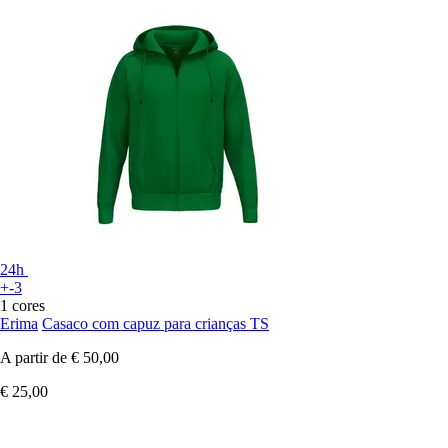
24h
+-3
1 cores
Erima
Casaco com capuz para crianças TS
A partir de
€ 50,00
€ 25,00