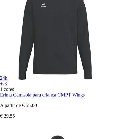
24h
+-3
1 cores
Erima
Camisola para criança CMPT Wings
A partir de
€ 55,00
€ 29,55