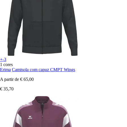
+-3
1 cores
Erima
Camisola com capuz CMPT Wings
A partir de
€ 65,00
€ 35,70