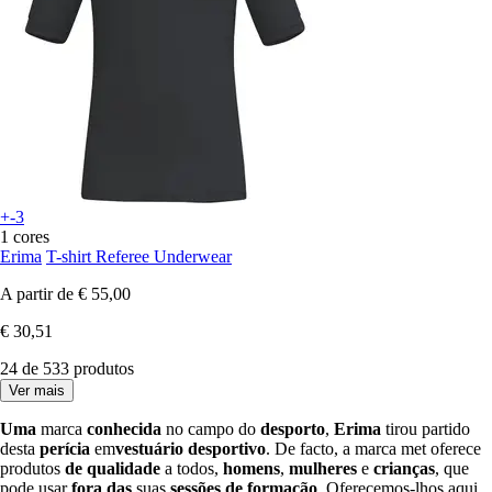
+-3
1 cores
Erima
T-shirt Referee Underwear
A partir de
€ 55,00
€ 30,51
24 de 533 produtos
Ver mais
Uma
marca
conhecida
no campo do
desporto
,
Erima
tirou partido
desta
perícia
em
vestuário desportivo
. De facto, a marca met oferece
produtos
de qualidade
a todos,
homens
,
mulheres
e
crianças
, que
pode usar
fora das
suas
sessões de formação
. Oferecemos-lhos aqui.