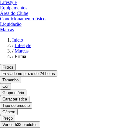
Lifestyle
Equipamentos
Área do Clube
Condicionamento físico
Liquidação
Marcas
Início
/
Lifestyle
/
Marcas
/
Erima
Filtros
Enviado no prazo de 24 horas
Tamanho
Cor
Grupo etário
Característica
Tipo de produto
Género
Preço
Ver os 533 produtos