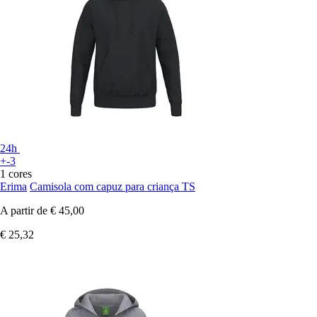
24h
+-3
1 cores
Erima
Camisola com capuz para criança TS
A partir de
€ 45,00
€ 25,32