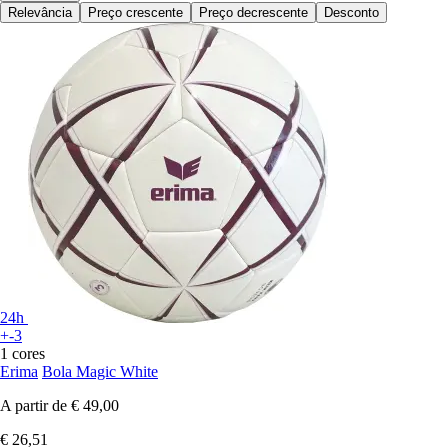
Relevância
Preço crescente
Preço decrescente
Desconto
24h
+-3
1 cores
Erima
Bola Magic White
A partir de
€ 49,00
€ 26,51