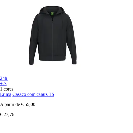
24h
+-3
1 cores
Erima
Casaco com capuz TS
A partir de
€ 55,00
€ 27,76