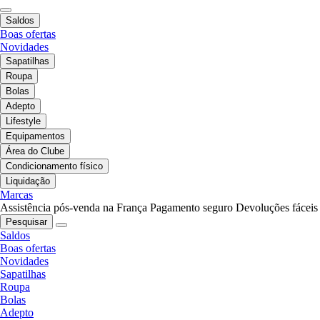
Saldos
Boas ofertas
Novidades
Sapatilhas
Roupa
Bolas
Adepto
Lifestyle
Equipamentos
Área do Clube
Condicionamento físico
Liquidação
Marcas
Assistência pós-venda na França
Pagamento seguro
Devoluções fáceis
Pesquisar
Saldos
Boas ofertas
Novidades
Sapatilhas
Roupa
Bolas
Adepto