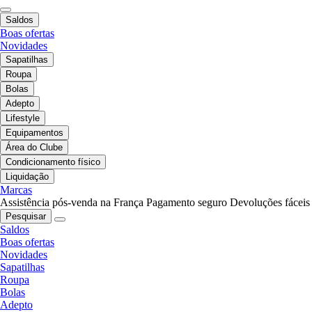
Saldos
Boas ofertas
Novidades
Sapatilhas
Roupa
Bolas
Adepto
Lifestyle
Equipamentos
Área do Clube
Condicionamento físico
Liquidação
Marcas
Assistência pós-venda na França
Pagamento seguro
Devoluções fáceis
Pesquisar
Saldos
Boas ofertas
Novidades
Sapatilhas
Roupa
Bolas
Adepto