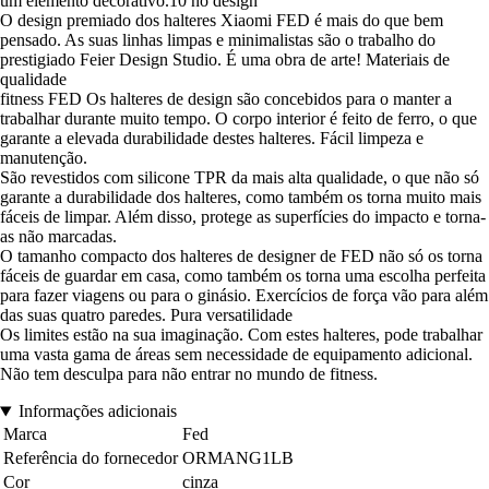
um elemento decorativo.10 no design
O design premiado dos halteres Xiaomi FED é mais do que bem
pensado. As suas linhas limpas e minimalistas são o trabalho do
prestigiado Feier Design Studio. É uma obra de arte! Materiais de
qualidade
fitness FED Os halteres de design são concebidos para o manter a
trabalhar durante muito tempo. O corpo interior é feito de ferro, o que
garante a elevada durabilidade destes halteres. Fácil limpeza e
manutenção.
São revestidos com silicone TPR da mais alta qualidade, o que não só
garante a durabilidade dos halteres, como também os torna muito mais
fáceis de limpar. Além disso, protege as superfícies do impacto e torna-
as não marcadas.
O tamanho compacto dos halteres de designer de FED não só os torna
fáceis de guardar em casa, como também os torna uma escolha perfeita
para fazer viagens ou para o ginásio. Exercícios de força vão para além
das suas quatro paredes. Pura versatilidade
Os limites estão na sua imaginação. Com estes halteres, pode trabalhar
uma vasta gama de áreas sem necessidade de equipamento adicional.
Não tem desculpa para não entrar no mundo de fitness.
Informações adicionais
Marca
Fed
Referência do fornecedor
ORMANG1LB
Cor
cinza