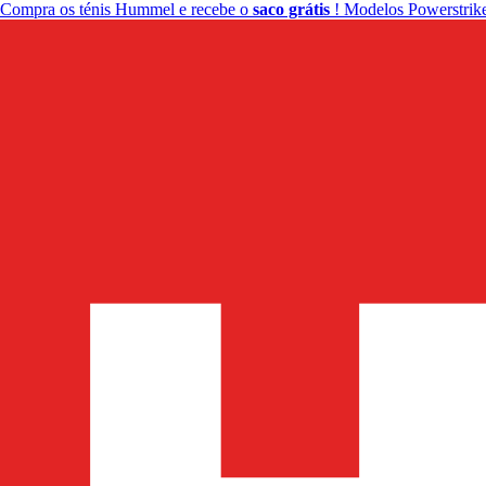
Compra os ténis Hummel e recebe o
saco grátis
! Modelos Powerstrike