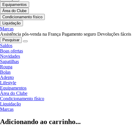
Equipamentos
Área do Clube
Condicionamento físico
Liquidação
Marcas
Assistência pós-venda na França
Pagamento seguro
Devoluções fáceis
Pesquisar
Saldos
Boas ofertas
Novidades
Sapatilhas
Roupa
Bolas
Adepto
Lifestyle
Equipamentos
Área do Clube
Condicionamento físico
Liquidação
Marcas
Adicionando ao carrinho...