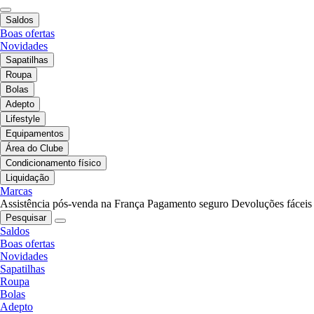
Saldos
Boas ofertas
Novidades
Sapatilhas
Roupa
Bolas
Adepto
Lifestyle
Equipamentos
Área do Clube
Condicionamento físico
Liquidação
Marcas
Assistência pós-venda na França
Pagamento seguro
Devoluções fáceis
Pesquisar
Saldos
Boas ofertas
Novidades
Sapatilhas
Roupa
Bolas
Adepto