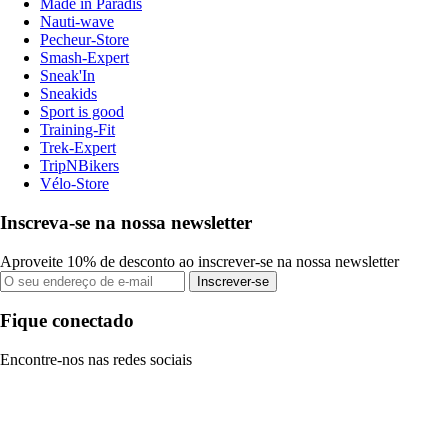
Made in Paradis
Nauti-wave
Pecheur-Store
Smash-Expert
Sneak'In
Sneakids
Sport is good
Training-Fit
Trek-Expert
TripNBikers
Vélo-Store
Inscreva-se na nossa newsletter
Aproveite 10% de desconto ao inscrever-se na nossa newsletter
Inscrever-se
Fique conectado
Encontre-nos nas redes sociais