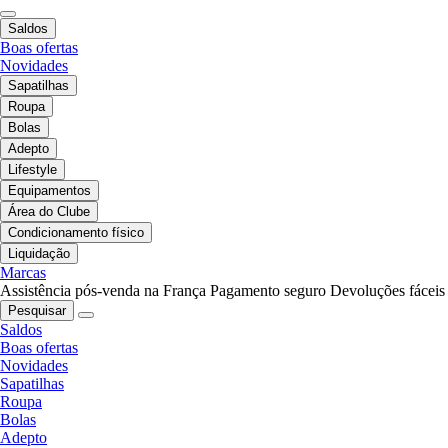
Saldos
Boas ofertas
Novidades
Sapatilhas
Roupa
Bolas
Adepto
Lifestyle
Equipamentos
Área do Clube
Condicionamento físico
Liquidação
Marcas
Assistência pós-venda na França
Pagamento seguro
Devoluções fáceis
Pesquisar
Saldos
Boas ofertas
Novidades
Sapatilhas
Roupa
Bolas
Adepto