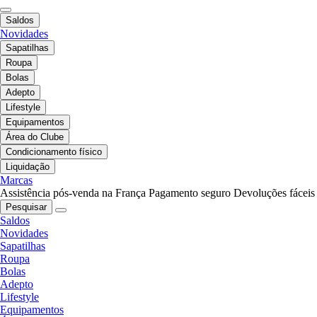
Saldos
Novidades
Sapatilhas
Roupa
Bolas
Adepto
Lifestyle
Equipamentos
Área do Clube
Condicionamento físico
Liquidação
Marcas
Assistência pós-venda na França
Pagamento seguro
Devoluções fáceis
Pesquisar
Saldos
Novidades
Sapatilhas
Roupa
Bolas
Adepto
Lifestyle
Equipamentos