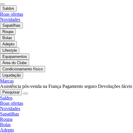
Saldos
Boas ofertas
Novidades
Sapatilhas
Roupa
Bolas
Adepto
Lifestyle
Equipamentos
Área do Clube
Condicionamento físico
Liquidação
Marcas
Assistência pós-venda na França
Pagamento seguro
Devoluções fáceis
Pesquisar
Saldos
Boas ofertas
Novidades
Sapatilhas
Roupa
Bolas
Adepto