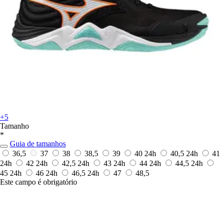
+5
Tamanho
*
Guia de tamanhos
36,5
37
38
38,5
39
40
24h
40,5
24h
41
24h
42
24h
42,5
24h
43
24h
44
24h
44,5
24h
45
24h
46
24h
46,5
24h
47
48,5
Este campo é obrigatório