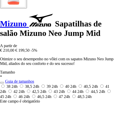
Mizuno
Sapatilhas de
salão Mizuno Neo Jump Mid
A partir de
€ 210,00
€ 199,50
-5%
Otimize o seu desempenho no vôlei com os sapatos Mizuno Neo Jump
Mid, aliados do seu conforto e do seu sucesso!
Tamanho
*
Guia de tamanhos
38
24h
38,5
24h
39
24h
40
24h
40,5
24h
41
24h
42
24h
42,5
24h
43
24h
44
24h
44,5
24h
45
24h
46
24h
46,5
24h
47
24h
48,5
24h
Este campo é obrigatório