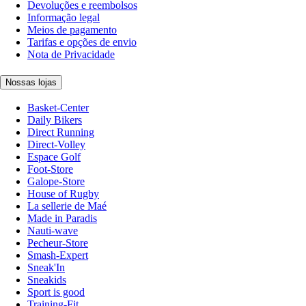
Devoluções e reembolsos
Informação legal
Meios de pagamento
Tarifas e opções de envio
Nota de Privacidade
Nossas lojas
Basket-Center
Daily Bikers
Direct Running
Direct-Volley
Espace Golf
Foot-Store
Galope-Store
House of Rugby
La sellerie de Maé
Made in Paradis
Nauti-wave
Pecheur-Store
Smash-Expert
Sneak'In
Sneakids
Sport is good
Training-Fit