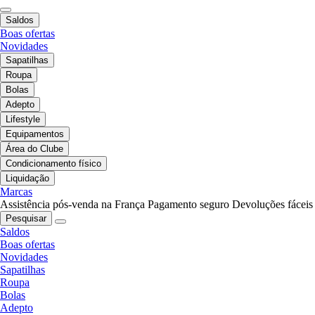
Saldos
Boas ofertas
Novidades
Sapatilhas
Roupa
Bolas
Adepto
Lifestyle
Equipamentos
Área do Clube
Condicionamento físico
Liquidação
Marcas
Assistência pós-venda na França
Pagamento seguro
Devoluções fáceis
Pesquisar
Saldos
Boas ofertas
Novidades
Sapatilhas
Roupa
Bolas
Adepto