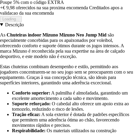
Poupe 5%
com o código
EXTRA
+€ 9,98
oferecidos na sua proxima encomenda
Creditados apos a
validacao da sua encomenda
Loading...
Descrição
As
Chuteiras indoor Mizuno Mizuno Neo Jump Mid
são
especialmente concebidas para os apaixonados por voleibol,
oferecendo conforto e suporte ótimos durante os jogos intensos. A
marca Mizuno é reconhecida pela sua expertise na área de calçado
desportivo, e este modelo não é exceção.
Estas chuteiras combinam desempenho e estilo, permitindo aos
jogadores concentrarem-se no seu jogo sem se preocuparem com o seu
equipamento. Graças à sua concepção técnica, são ideais para
superfícies interiores, garantindo uma aderência excecional.
Conforto superior:
A palmilha é almofadada, garantindo um
excelente amortecimento a cada salto e movimento.
Suporte reforçado:
O cabedal alto oferece um apoio extra ao
tornozelo, reduzindo o risco de lesões.
Tração eficaz:
A sola exterior é dotada de padrões específicos
que permitem uma aderência ótima ao chão, favorecendo
movimentos rápidos e precisos.
Respirabilidade:
Os materiais utilizados na construção